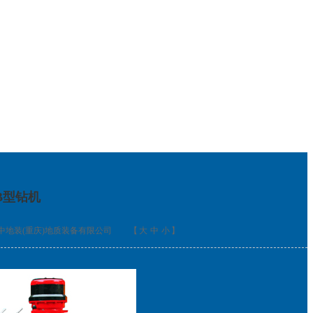
2B型钻机
中地装(重庆)地质装备有限公司
【
大
中
小
】