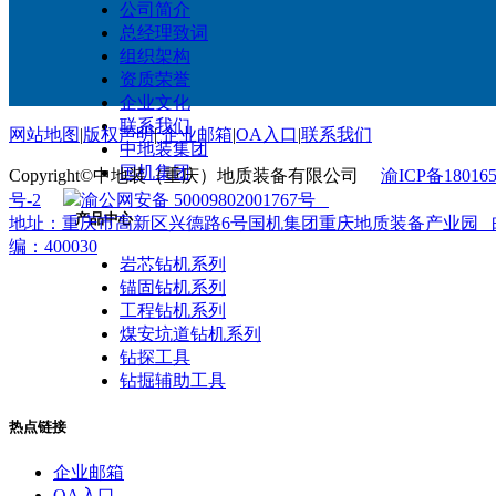
公司简介
总经理致词
组织架构
资质荣誉
企业文化
联系我们
网站地图
|
版权声明
|
企业邮箱
|
OA入口
|
联系我们
中地装集团
国机集团
Copyright©中地装（重庆）地质装备有限公司
渝ICP备180165
号-2
渝公网安备 50009802001767号
产品中心
地址：重庆市高新区兴德路6号国机集团重庆地质装备产业园 
编：400030
岩芯钻机系列
锚固钻机系列
工程钻机系列
煤安坑道钻机系列
钻探工具
钻掘辅助工具
热点链接
企业邮箱
OA入口